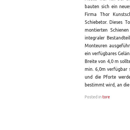
bauten sich ein neue
Firma Thor Kunstsc
Schiebetor. Dieses T
montierten Schienen
integraler Bestandte
Monteuren ausgeführt
ein verfügbares Gelän
Breite von 4,0 m soll
min. 6,0m verfügbar 
und die Pforte werd
bestimmt wird, an di
Posted in
tore
Nawigacja
wpisu