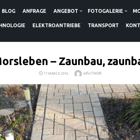
BLOG
ANFRAGE
ANGEBOT
FOTOGALERIE
M
HNOLOGIE
ELEKTROANTRIEBE
TRANSPORT
KON
orsleben – Zaunbau, zaunb
POSTED
Author
infoTHOR
17 MARCA 2016
ON