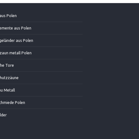
aus Polen
emente aus Polen
geländer aus Polen
zaun metall Polen
che Tore
chutzzäune
u Metall
chmiede Polen
lder