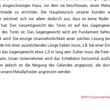
s eingeschossiges Haus, vor dem sie beschlossen, einen Meta
hmiede zu errichten. Der Hauptwunsch unserer Kunden wa
or zeichnet sich vor allem dadurch aus, dass es keine Räde
 hat. Das Gesamtgewicht des Tores ist auf das Gegengewic
il des Tores ist. Das Gegengewicht wird am Fundament befes
 wird. Die einzige Unannehmlichkeit einer solchen Lösung be
de mit einer ausreichenden Länge haben muss, z.B. bei einer Einf
te das Gegengewicht etwa 2,0 m lang sein. Daher muss die freie 
sein. Unser Unternehmen wird das Schiebetor horizontal ausf
en jedoch an die Neigung des Geländes angepasst, die durc
e unsere Metallpfosten angrenzen werden.
02977 Hoyerswerda,