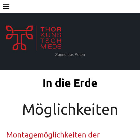
Skip
to
content
Zäune aus Polen
In die Erde
Möglichkeiten
Montagemöglichkeiten der