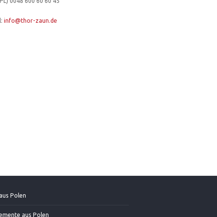
PL) 0048 600 60 60 45
l:
info@thor-zaun.de
aus Polen
emente aus Polen