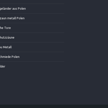
geländer aus Polen
zaun metall Polen
che Tore
chutzzäune
u Metall
chmiede Polen
lder