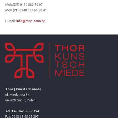
Mob.(DE) 0170 880 70 07
Mob.(PL) 0048 600 60 60 45
E-Mail:
info@thor-zaun.de
Thor | Kunstschmiede
ul. Miedziana 34
66-620 Gubin, Polen
Tel.
+49 162 66 77 394
Fax. 0048 68 45 25 297