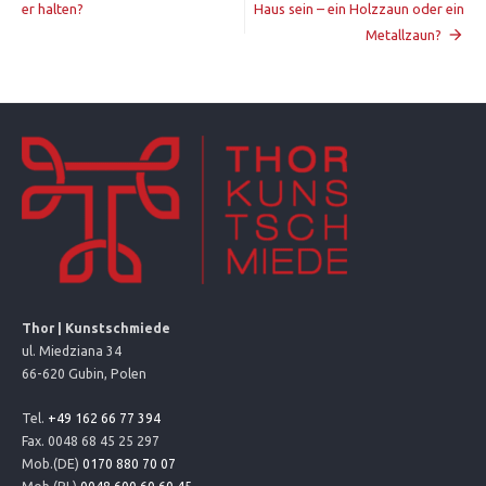
er halten?
Haus sein – ein Holzzaun oder ein
wpisu
Metallzaun?
Thor | Kunstschmiede
ul. Miedziana 34
66-620 Gubin, Polen
Tel.
+49 162 66 77 394
Fax. 0048 68 45 25 297
Mob.(DE)
0170 880 70 07