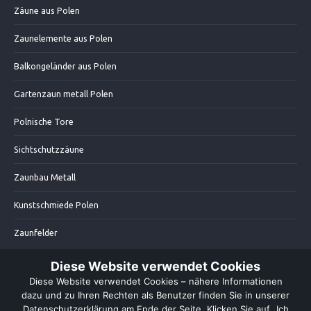
Zäune aus Polen
Zaunelemente aus Polen
Balkongeländer aus Polen
Gartenzaun metall Polen
Polnische Tore
Sichtschutzzäune
Zaunbau Metall
Kunstschmiede Polen
Zaunfelder
Diese Website verwendet Cookies
Diese Website verwendet Cookies – nähere Informationen
dazu und zu Ihren Rechten als Benutzer finden Sie in unserer
© 2019 Thor Kunstschmiede
- zäune, zaunelemente, metallzaune,
Datenschutzerklärung am Ende der Seite. Klicken Sie auf „Ich
gartenzaun aus Polen.